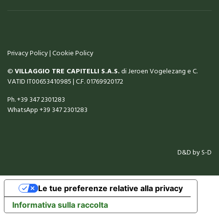
Privacy Policy
|
Cookie Policy
©
VILLAGGIO TRE CAPITELLI S.A.S.
di Jeroen Vogelezang e C.
VATID IT00653410985 | C.F. 01769920172
Ph.
+39 347 2301283
WhatsApp
+39 347 2301283
D&D by
S-D
Le tue preferenze relative alla privacy
Informativa sulla raccolta