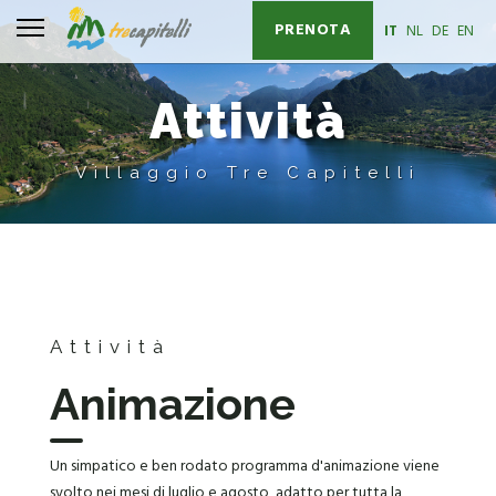
PRENOTA
Seleziona la tua l
IT
NL
DE
EN
Attività
Villaggio Tre Capitelli
Attività
Animazione
Un simpatico e ben rodato programma d'animazione viene
svolto nei mesi di luglio e agosto, adatto per tutta la