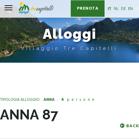
PRENOTA
Seleziona la tua l
IT
NL
DE
EN
Alloggi
Villaggio Tre Capitelli
TIPOLOGIA ALLOGGIO:
ANNA
4
persone
ANNA 87
BACK