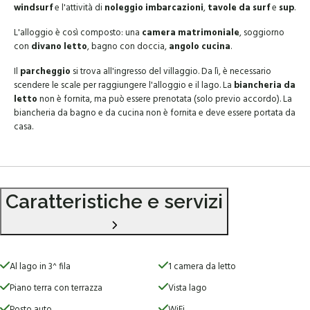
windsurf
e l'attività di
noleggio imbarcazioni
,
tavole da surf
e
sup
.
L'alloggio è così composto: una
camera matrimoniale
, soggiorno
con
divano letto
, bagno con doccia,
angolo cucina
.
Il
parcheggio
si trova all'ingresso del villaggio. Da lì, è necessario
scendere le scale per raggiungere l'alloggio e il lago. La
biancheria da
letto
non è fornita, ma può essere prenotata (solo previo accordo). La
biancheria da bagno e da cucina non è fornita e deve essere portata da
casa.
Caratteristiche e servizi
Al lago in 3^ fila
1 camera da letto
Piano terra con terrazza
Vista lago
Posto auto
WiFi