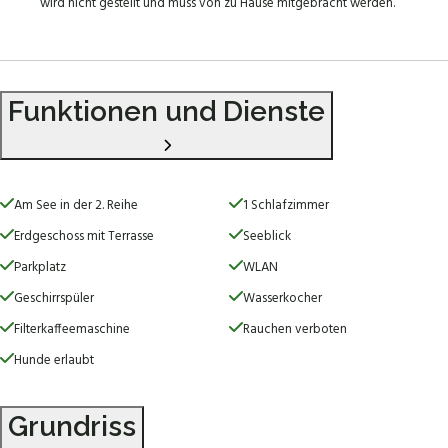
wird nicht gestellt und muss von zu Hause mitgebracht werden.
Funktionen und Dienste
Am See in der 2. Reihe
1 Schlafzimmer
Erdgeschoss mit Terrasse
Seeblick
Parkplatz
WLAN
Geschirrspüler
Wasserkocher
Filterkaffeemaschine
Rauchen verboten
Hunde erlaubt
Grundriss