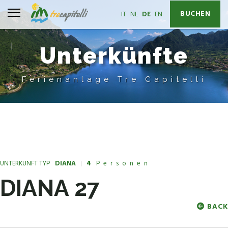
BUCHEN
Sprache auswählen
IT
NL
DE
EN
Unterkünfte
Ferienanlage Tre Capitelli
UNTERKUNFT TYP
DIANA
4
Personen
DIANA 27
BACK