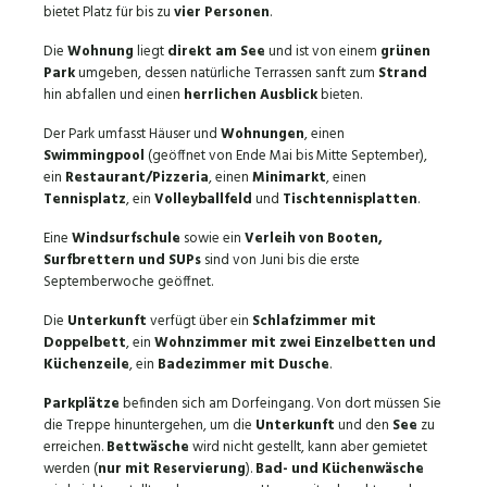
bietet Platz für bis zu
vier Personen
.
Die
Wohnung
liegt
direkt am See
und ist von einem
grünen
Park
umgeben, dessen natürliche Terrassen sanft zum
Strand
hin abfallen und einen
herrlichen Ausblick
bieten.
Der Park umfasst Häuser und
Wohnungen
, einen
Swimmingpool
(geöffnet von Ende Mai bis Mitte September),
ein
Restaurant/Pizzeria
, einen
Minimarkt
, einen
Tennisplatz
, ein
Volleyballfeld
und
Tischtennisplatten
.
Eine
Windsurfschule
sowie ein
Verleih von Booten,
Surfbrettern und SUPs
sind von Juni bis die erste
Septemberwoche geöffnet.
Die
Unterkunft
verfügt über ein
Schlafzimmer mit
Doppelbett
, ein
Wohnzimmer mit zwei Einzelbetten und
Küchenzeile
, ein
Badezimmer mit Dusche
.
Parkplätze
befinden sich am Dorfeingang. Von dort müssen Sie
die Treppe hinuntergehen, um die
Unterkunft
und den
See
zu
erreichen.
Bettwäsche
wird nicht gestellt, kann aber gemietet
werden (
nur mit Reservierung
).
Bad- und Küchenwäsche