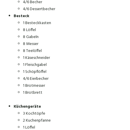
4/6 Becher
4/6 Dessertbecher
Besteck
1 Besteckkasten
8 Löffel
8 Gabeln
8 Messer
8 Teelöffel
1 Käseschneider
1 Fleischgabel
1 Schöpflöffel
4/6 Eierbecher
1 Brotmesser
1 Brotbrett
Küchengeräte
3 Kochtöpfe
2 Kuchenpfanne
1 Löffel