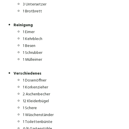
3 Untersetzer
1 Brotbrett
Reinigung
1 Eimer
1 Kehrblech
1 Besen
1 Schrubber
1 Mülleimer
Verschiedenes
1 Dosenöffner
1 Korkenzieher
2 Aschenbecher
12 Kleiderbügel
1 Schere
1 Wäschenständer
1 Toilettenbürste
4/6 Gartenstühle