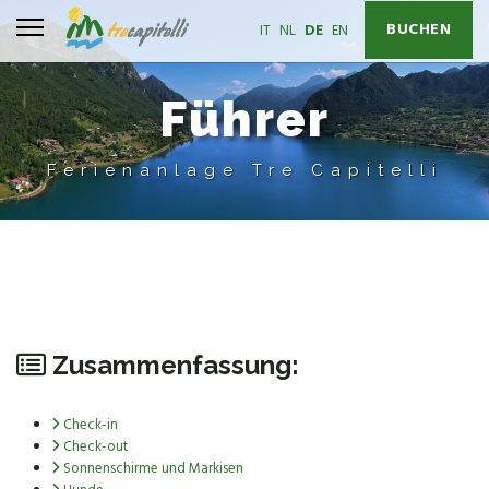
BUCHEN
Sprache auswählen
IT
NL
DE
EN
Führer
Ferienanlage Tre Capitelli
Zusammenfassung:
Check-in
Check-out
Sonnenschirme und Markisen