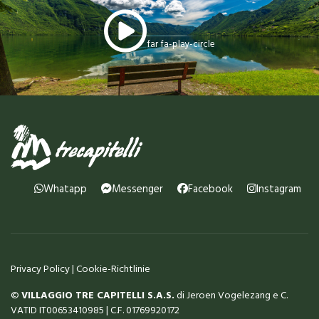
far fa-play-circle
Whatapp
Messenger
Facebook
Instagram
Privacy Policy
|
Cookie-Richtlinie
©
VILLAGGIO TRE CAPITELLI S.A.S.
di Jeroen Vogelezang e C.
VATID IT00653410985 | C.F.
01769920172