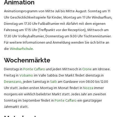
Animation
Animationsprogramm von Mitte Juli bis Mitte August: Sonntag um 11
Uhr Geschicklichkeitsspiele für Kinder, Montag um 11 Uhr Windsurfkurs,
Dienstag um 17.30 Uhr Fußballturnier mit Abfahrt mit dem eigenen
Fahrzeug um 17.15 Uhr (Treffpunkt vor der Rezeption), Mittwoch um
17.30 Uhr Volleyballturnier, Donnerstag um 9.00 Uhr Tischtennisturnier.
Für weitere Informationen und Anmeldung wenden Sie sich bitte an
die
Windsurfschule
.
Wochenmärkte
Dienstags in
Ponte Caffaro
und jeden Mittwoch in
Crone
am Idrosee.
Freitag in
Vobarno
im Valle Sabbia. Der Markt findet dienstags in
Desenzano
, jeden Samstag in
Salò
am Gardasee von 08.00 bis 12.00
Uhr statt. Jeden ersten Montag im Monat findet in
Nozza
immer
morgens ein wirklich beliebter Markt statt. Jedes Jahr am zweiten
Sonntag im September findet in
Ponte Caffaro
ein ganztägiger
Jahrmarkt statt.