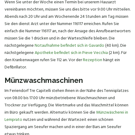
Wenn Sie unter der Woche einen Termin bei unserem Hausarzt
vereinbaren möchten, müssen Sie uns dies bitte vor 9:00 Uhr mitteilen.
Abends nach 20 Uhr und am Wochenende 24 Stunden am Tag müssen
Sie den dienst Arzt unter der Nummer 116117 erreichen. Rufen Sie
einfach die Nummer 116117 an, nach der Ansage des Anrufbeantworters
müssen Sie die 1 drücken und in der Warteschleife bleiben. Die
nächstgelegene
Notaufnahme befindet sich in Gavardo
(40 km). Die
nächstgelegene
Apotheke befindet sich in Pieve Vecchia
(2 km). Für
den Krankenwagen rufen Sie 112 an. Vor der
Rezeption
hängt ein
Defibrillator.
Münzwaschmaschinen
Im Feriendorf Tre Capitelli stehen Ihnen in der Nähe des Tennisplatzes
von 08.00 bis 17.00 Uhr münzbetriebene Waschmaschinen und
Trockner zur Verfügung. Die Wertmarke und das Waschmittel können
im Büro gekauft werden. Alternativ können Sie die
Münzwäscherei in
Lemprato
nutzen und während der Wartezeit einen schönen
Spaziergang am Seeufer machen und in einer der Bars am Seeufer
etwas trinken.