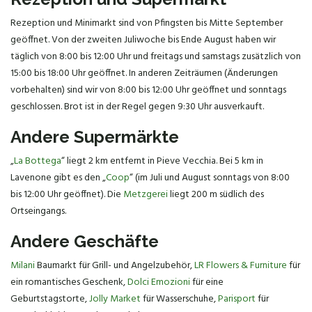
Rezeption und Minimarkt sind von Pfingsten bis Mitte September
geöffnet. Von der zweiten Juliwoche bis Ende August haben wir
täglich von 8:00 bis 12:00 Uhr und freitags und samstags zusätzlich von
15:00 bis 18:00 Uhr geöffnet. In anderen Zeiträumen (Änderungen
vorbehalten) sind wir von 8:00 bis 12:00 Uhr geöffnet und sonntags
geschlossen. Brot ist in der Regel gegen 9:30 Uhr ausverkauft.
Andere Supermärkte
„
La Bottega
“ liegt 2 km entfernt in Pieve Vecchia. Bei 5 km in
Lavenone gibt es den „
Coop
“ (im Juli und August sonntags von 8:00
bis 12:00 Uhr geöffnet). Die
Metzgerei
liegt 200 m südlich des
Ortseingangs.
Andere Geschäfte
Milani
Baumarkt für Grill- und Angelzubehör,
LR Flowers & Furniture
für
ein romantisches Geschenk,
Dolci Emozioni
für eine
Geburtstagstorte,
Jolly Market
für Wasserschuhe,
Parisport
für