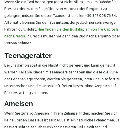
Wenn Sie ein Taxi benötigen (er ist nicht billig), um zum Bahnhof in
Brescia oder zu den Flughäfen von Verona oder Bergamo zu
gelangen, müssen Sie diesen Taxidienst anrufen +39 347 908 76 84.
Alternativ können Sie den Bus nutzen, der jedoch nur sehr wenige
Fahrten durchführt.
Hier finden Sie den Busfahrplan von Tre Capitelli
nach Brescia
. In Brescia müssen Sie dann den Zug nach Bergamo oder
Verona nehmen
Teenageralter
Bei uns darf bis spät in die Nacht nicht gefeiert und Lärm gemacht
werden. Falls Sie Kinder im Teenageralter haben und diese die Ruhe
des Ferienanlage stören, werden Sie gebeten, Ihren Urlaub sofort zu
unterbrechen und die Unterkunft frei zu lassen, ohne Anspruch auf
Rückerstattung zu haben.
Ameisen
Wenn Sie zufällig Ameisen in Ihrem Zuhause finden, machen Sie sich
keine Sorgen. Das Haus ist sauber. Es ist ein natürliches Phänomen. Es
passiert sehr selten, aber es kann passieren. Bei Gewitter und